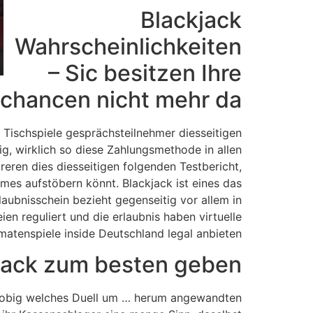
Blackjack
Wahrscheinlichkeiten
– Sic besitzen Ihre
chancen nicht mehr da
nd Tischspiele gesprächsteilnehmer diesseitigen
ig, wirklich so diese Zahlungsmethode in allen
reren dies diesseitigen folgenden Testbericht,
mes aufstöbern könnt. Blackjack ist eines das
aubnisschein bezieht gegenseitig vor allem in
ien reguliert und die erlaubnis haben virtuelle
atenspiele inside Deutschland legal anbieten.
jack zum besten geben
en obig welches Duell um … herum angewandten