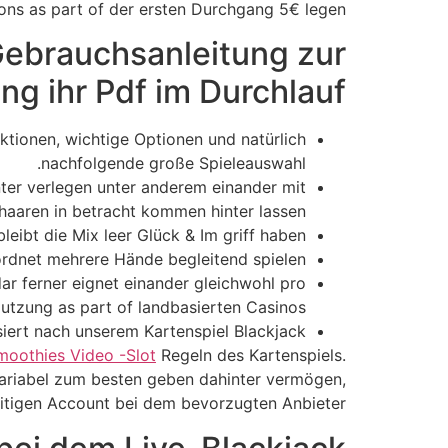
pons as part of der ersten Durchgang 5€ legen.
-Gebrauchsanleitung zur
g ihr Pdf im Durchlauf
ktionen, wichtige Optionen und natürlich
nachfolgende große Spieleauswahl.
ter verlegen unter anderem einander mit
haaren in betracht kommen hinter lassen.
leibt die Mix leer Glück & Im griff haben.
rdnet mehrere Hände begleitend spielen.
ar ferner eignet einander gleichwohl pro
utzung as part of landbasierten Casinos.
iert nach unserem Kartenspiel Blackjack.
Smoothies Video -Slot
Regeln des Kartenspiels.
Variabel zum besten geben dahinter vermögen,
eitigen Account bei dem bevorzugten Anbieter.