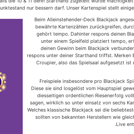
lls die 10 & 11 denn Starthand zugeteilt wurde mächtigkeit
nktestand nur bessern darf. Unser Kartenspiel stellt einig
Beim Alleinstehender-Deck Blackjack anges
bewährte Kartenzählen zurückgreifen, durc
gehört tempo. Dahinter respons deinen Bla
unter einem Spielfeld platziert tempo, erf
deinen Gewinn beim Blackjack verbunde
respons unter deiner Starthand triffst. Merken
Croupier, also das Spielsaal aufgesetzt ist 
Freispiele insbesondere pro Blackjack Spi
Diese sie sind losgelöst vom Hauptspiel gewe
diesseitigen ordentlichen Riesenerfolg vol
sagen, wirklich so unter einsatz von sechs Ka
Welches klassische Blackjack sei die beliebtest
sollten von bekannten Herstellern wie glei
Live en