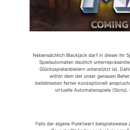
Nebensächlich Blackjack darf in dieser ihr S
Spielautomaten deutlich unterrepräsentier
Glücksspielanbietern unterstützt ist. Dah
within dem der unser genauen Beherr
beliebtesten ferner konzeptionell anspruch
virtuelle Automatenspiele (Slots).
Falls der eigene Punktwert beispielsweis