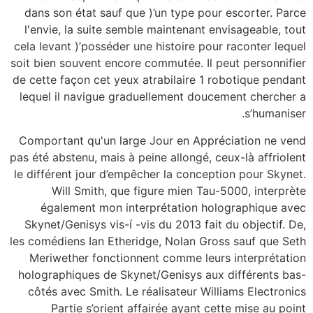
dans son état sauf que )’un type pour escorter. Parce
l'envie, la suite semble maintenant envisageable, tout
cela levant )’posséder une histoire pour raconter lequel
soit bien souvent encore commutée.
Il peut personnifier
de cette façon cet yeux atrabilaire 1 robotique pendant
lequel il navigue graduellement doucement chercher a
s’humaniser.
Comportant qu'un large Jour en Appréciation ne vend
pas été abstenu, mais à peine allongé, ceux-là affriolent
le différent jour d’empêcher la conception pour Skynet.
Will Smith, que figure mien Tau-5000, interprète
également mon interprétation holographique avec
Skynet/Genisys vis-í -vis du 2013 fait du objectif. De,
les comédiens Ian Etheridge, Nolan Gross sauf que Seth
Meriwether fonctionnent comme leurs interprétation
holographiques de Skynet/Genisys aux différents bas-
côtés avec Smith. Le réalisateur Williams Electronics
Partie s’orient affairée ayant cette mise au point